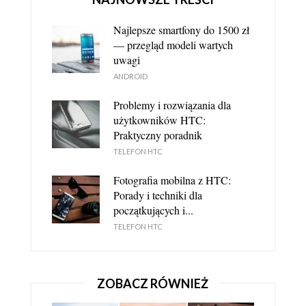
Najlepsze smartfony do 1500 zł
— przegląd modeli wartych
uwagi
ANDROID
Problemy i rozwiązania dla
HTC SYNC - NAJWAŻNIEJSZE INFORMACJE
użytkowników HTC:
TELEFON HTC
Praktyczny poradnik
TELEFON HTC
Fotografia mobilna z HTC:
Porady i techniki dla
początkujących i...
TELEFON HTC
ZOBACZ RÓWNIEŻ