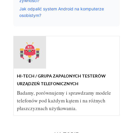
żywności?
Jak odpalić system Android na komputerze
osobistym?
HTC 10 WKRACZA NA RYNEK
HTC
HI-TECH / GRUPA ZAPALONYCH TESTERÓW
URZĄDZEŃ TELEFONICZNYCH
Badamy, porównujemy i sprawdzamy modele
telefonów pod każdym kątem i na różnych
płaszczyznach użytkowania.
HTC DESIRE 825 I JEGO MOŻLIWOŚCI
TELEFON HTC