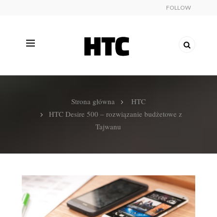
FOLLOW
Strona główna
HTC
HTC Desire 500 – rozwiązanie budżetowe z
Tajwanu