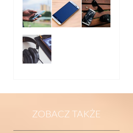
HTC DESIRE C – CZY TEN NIEDROGI SMARTFON
BĘDZIE DLA NAS DOBRY?
HTC
HTC 10 WKRACZA NA RYNEK
ZOBACZ TAKŻE
HTC