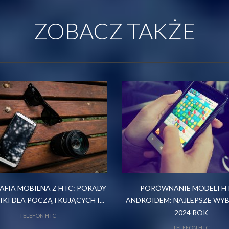
ZOBACZ TAKŻE
FIA MOBILNA Z HTC: PORADY
PORÓWNANIE MODELI HT
IKI DLA POCZĄTKUJĄCYCH I...
ANDROIDEM: NAJLEPSZE WY
2024 ROK
TELEFON HTC
TELEFON HTC