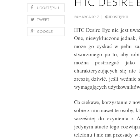
HTC DESIRE 
UDOSTĘPNIJ
24 MARCA 2017
UDOSTĘPNIJ
TWEET
HTC Desire Eye nie jest uwa
GOOGLE
One, niewykluczone jednak, ż
może go zyskać w pełni zas
stworzonego po to, aby robi
można postrzegać jako
charakteryzujących się nie
zresztą dziwić, jeśli weźmie 
wymagających użytkowników
Co ciekawe, korzystanie z no
sobie z nim nawet te osoby, 
wcześniej do czynienia z 
jedynym atucie tego rozwiąza
telefonu i nie ma przesady 