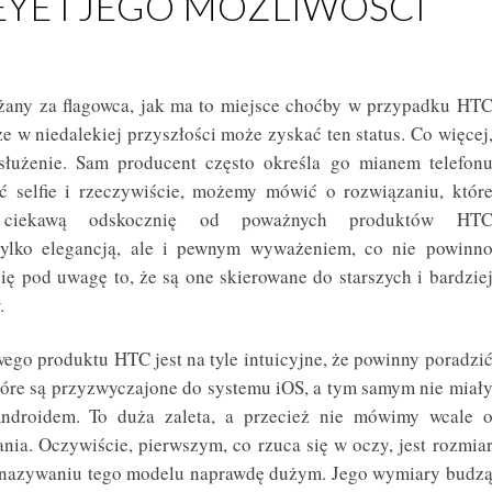
EYE I JEGO MOŻLIWOŚCI
żany za flagowca, jak ma to miejsce choćby w przypadku HT
e w niedalekiej przyszłości może zyskać ten status. Co więcej
łużenie. Sam producent często określa go mianem telefon
ć selfie i rzeczywiście, możemy mówić o rozwiązaniu, któr
 ciekawą odskocznię od poważnych produktów HT
 tylko elegancją, ale i pewnym wyważeniem, co nie powinn
się pod uwagę to, że są one skierowane do starszych i bardzie
.
wego produktu HTC jest na tyle intuicyjne, że powinny poradzi
które są przyzwyczajone do systemu iOS, a tym samym nie miał
Androidem. To duża zaleta, a przecież nie mówimy wcale 
nia. Oczywiście, pierwszym, co rzuca się w oczy, jest rozmia
w nazywaniu tego modelu naprawdę dużym. Jego wymiary budz