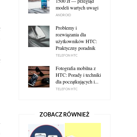
1500 zł — przegląd
modeli wartych uwagi
HTC SYNC - NAJWAŻNIEJSZE INFORMACJE
ANDROID
TELEFON HTC
23 LUTEGO 2017
Problemy i
C
rozwiązania dla
,
użytkowników HTC:
u
Praktyczny poradnik
e
TELEFON HTC
C
Fotografia mobilna z
o
HTC: Porady i techniki
j
dla początkujących i...
TELEFON HTC
HTC DESIRE C – CZY TEN NIEDROGI
ć
SMARTFON BĘDZIE DLA NAS DOBRY?
y
HTC
27 LUTEGO 2017
ZOBACZ RÓWNIEŻ
o
r
ą