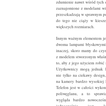
zdumienie nawet wśród tych o
zaznajomione z modelami wię
przeszkadzają w sprawnym pos
do tego nie ciąży w kiesze
większych rozmiarach.
Innym ważnym elementem jes
dwoma lampami błyskowymi 
inaczej, skoro mamy do czyn
z modelem stworzonym właśn
to, aby z jego użyciem robić s
Użytkownicy mogą jednak l
nie tylko na ciekawy design,
na kamery bardzo wysokiej k
Telefon jest w całości wyko
poliwęglanu, a to sprawi
wygląda bardzo nowocześn
jednocześnie jest le