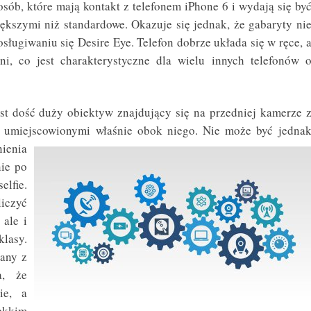
sób, które mają kontakt z telefonem iPhone 6 i wydają się by
kszymi niż standardowe. Okazuje się jednak, że gabaryty ni
ługiwaniu się Desire Eye. Telefon dobrze układa się w ręce, 
ni, co jest charakterystyczne dla wielu innych telefonów 
t dość duży obiektyw znajdujący się na przedniej kamerze 
umiejscowionymi właśnie obok niego.
​Nie może być jedna
ienia
ie po
elfie.
iczyć
 ale i
lasy.
nany z
a, że
ie, a
kkim