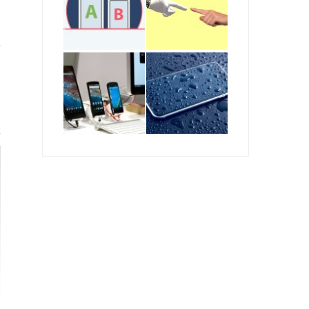
ć
e
a
o
z
HTC 10 WKRACZA NA RYNEK
k
HTC
1 MARCA 2017
HTC DESIRE 825 I JEGO MOŻLIWOŚCI