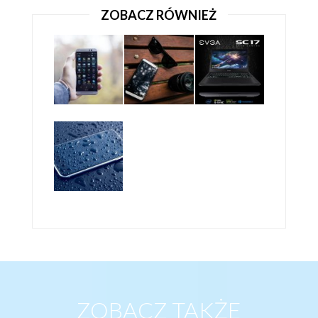
ZOBACZ RÓWNIEŻ
HTC DESIRE C – CZY TEN NIEDROGI SMARTFON
BĘDZIE DLA NAS DOBRY?
HTC
HTC 10 WKRACZA NA RYNEK
ZOBACZ TAKŻE
HTC