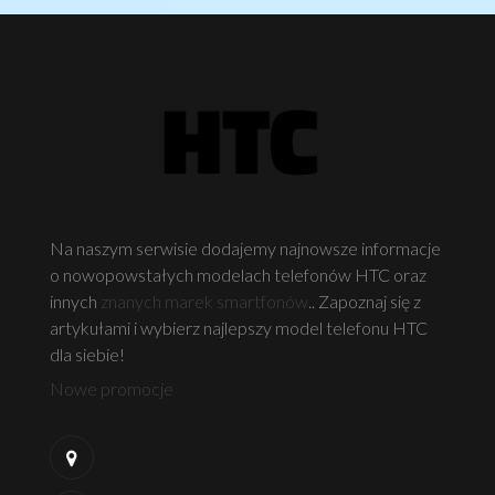
Na naszym serwisie dodajemy najnowsze informacje
o nowopowstałych modelach telefonów HTC oraz
innych
znanych marek smartfonów
.. Zapoznaj się z
artykułami i wybierz najlepszy model telefonu HTC
dla siebie!
Nowe promocje