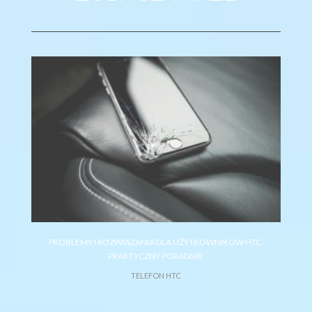
HTC DESIRE 825 I JEGO MOŻLIWOŚCI
TELEFON HTC
PROBLEMY I ROZWIĄZANIA DLA UŻYTKOWNIKÓW HTC:
PRAKTYCZNY PORADNIK
TELEFON HTC